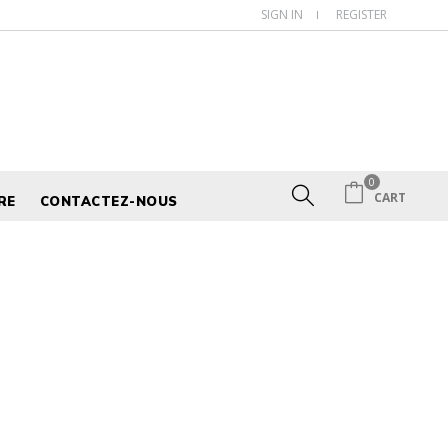
SIGN IN
REGISTER
0
Search
CART
RE
CONTACTEZ-NOUS
here...